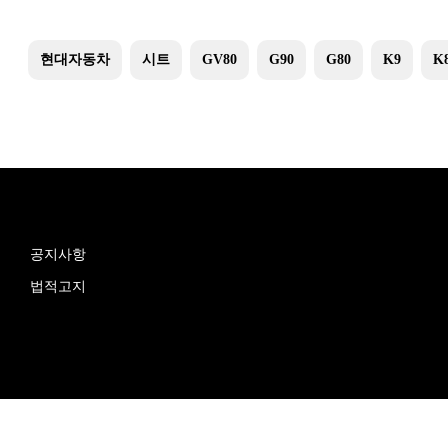
현대자동차
시트
GV80
G90
G80
K9
K
공지사항
법적고지