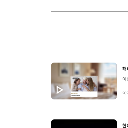
[
해
202
[
현