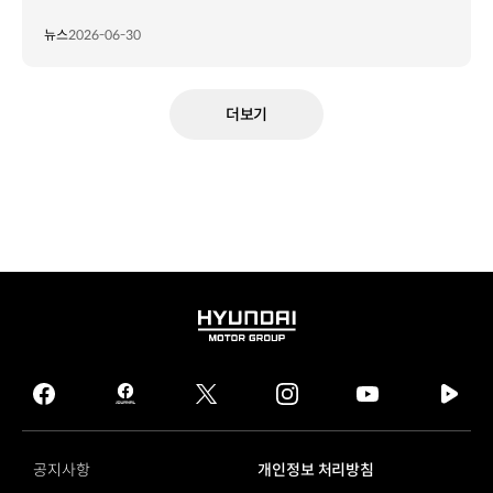
뉴스
2026-06-30
더보기
HYUNDAI
MOTOR
GROUP
facebook
hmg
twitter
instagram
youtube
naver
journal
tv
facebook
공지사항
개인정보 처리방침