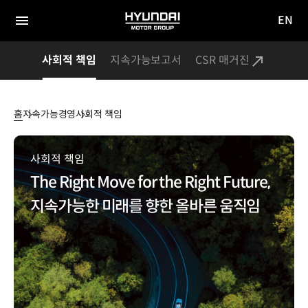
EN
HYUNDAI
영문
MOTOR
전체
사이트
메뉴
GROUP
사회적 책임
지속가능보고서
CSR 매거진
이동
홈
지속가능경영
사회적 책임
사회적
책임
사회적 책임
The Right Move for the Right Future,
지속가능한 미래를 향한 올바른 움직임