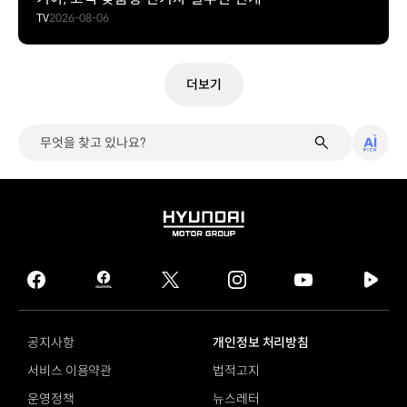
TV
2026-08-06
더보기
무엇을 찾고 있나요?
알고리
HYUNDAI
MOTOR
GROUP
facebook
hmg
twitter
instagram
youtube
naver
journal
tv
facebook
공지사항
개인정보 처리방침
서비스 이용약관
법적고지
운영정책
뉴스레터