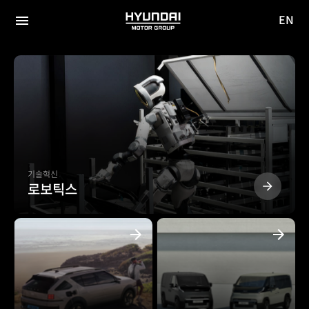
EN
HYUNDAI
영문
MOTOR
전체
사이트
메뉴
GROUP
이동
현대자동차
그랜저