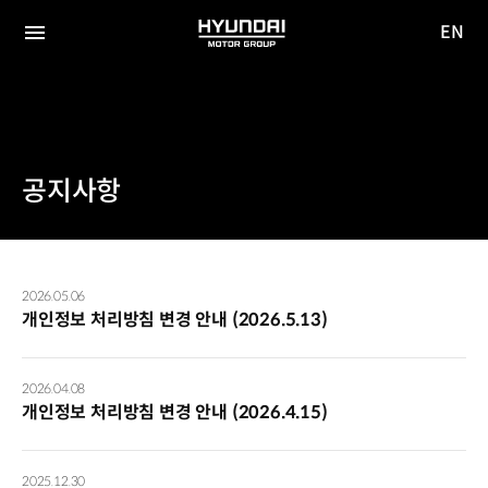
EN
HYUNDAI
영문
MOTOR
전체
사이트
메뉴
GROUP
이동
공지사항
공지사항
목록
2026.05.06
-
개인정보 처리방침 변경 안내 (2026.5.13)
순서,
제목,
등록
2026.04.08
제공
개인정보 처리방침 변경 안내 (2026.4.15)
표
2025.12.30