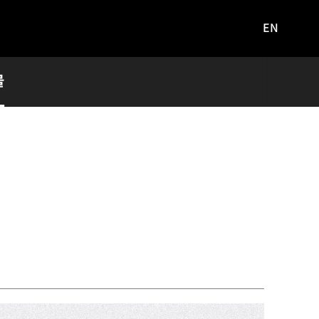
EN
영문
사이트로
이동
물