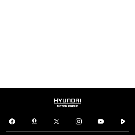
HYUNDAI
MOTOR
GROUP
facebook
hmg
twitter
instagram
youtube
naver
journal
tv