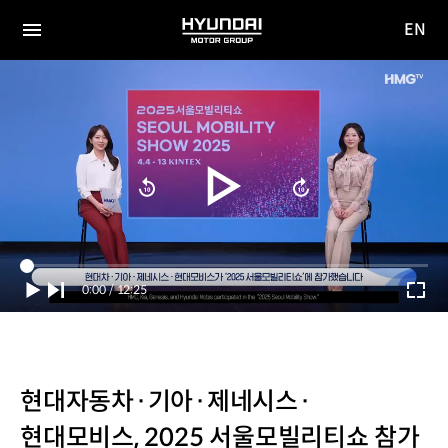
EN
HYUNDAI
영문
MOTOR
전체
사이트
메뉴
GROUP
이동
Current
0:00
/
Duration
12:25
Time
현대자동차·기아·제네시스·
현대모비스, 2025 서울모빌리티쇼 참가