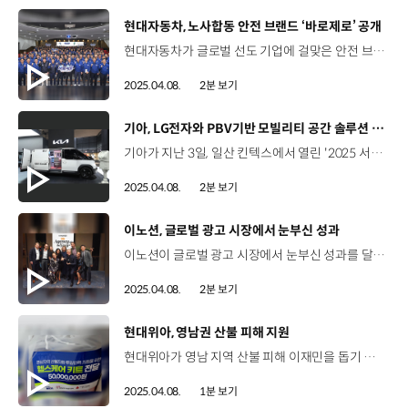
[동영상]
현대자동차, 노사합동 안전 브랜드 ‘바로제로’ 공개
현대자동차가 글로벌 선도 기업에 걸맞은 안전 브랜드, ‘바로제로’를 공개했습니다. 현대자동차는 지난달 31일, 울산 공장에서 최고안전책임자 이동석 사장, 문용문 금속노조 현대자동차지부장 등 임직원 170여 명이 참석한 가운데 ‘바로제로’ 공개 행사를 진행했는데요. ‘바로제로’는 중대재해를 예방하고 안전 문화를 구축하기 위해 만들어진 브랜드로, 안전 수칙은 ‘올바로’ 지키고, 위험 요인 발견 시 ‘바로’ 동료와 소통하며, 사업장 내 위험 요소는 ‘제로(0)’로 만들겠다는 의미가 담겼습니다. 김상윤 책임매니저 / 현대자동차 안전문화교육팀안전브랜드 ‘바로제로’는 현대자동차 사업장 안전 공통의 목표점이자 행동 방침을 의미합니다. 앞으로 안전은 바로, 위험은 제로 ‘바로제로’를 꼭 기억해주시고 현업에서 안전을 최우선으로 고려해주시면 감사하겠습니다 각 사업장에서는 업무를 시작할 때 바로제로의 슬로건, ‘안전은 바로, 위험은 제로’를 구호로 사용할 계획인데요. 이와 함께 현대자동차는 바로제로 캐릭터와 로고가 새겨진 안전 용품 등을 제작해 각 사업장에서 활용할 수 있도록 하고, 울산에서 시작한 바로제로를 국내 생산거점과 연구소, 하이테크센터까지 확대해 나갈 예정입니다.
2025.04.08.
2분 보기
[동영상]
기아, LG전자와 PBV기반 모빌리티 공간 솔루션 MOU
기아가 지난 3일, 일산 킨텍스에서 열린 '2025 서울모빌리티쇼'에서 LG전자와 PBV기반의 모빌리티 공간 솔루션 구현을 위한 업무 협약(MOU)을 체결했습니다. 협약식에는 기아 국내사업본부장 정원정 부사장, LG전자 HS사업본부장 류재철 사장 등이 참석했으며, 서울모빌리티쇼 기아관에서는 'PV5 슈필라움' 콘셉트카 2종을 함께 공개했습니다. 이향은 상무 / LG전자 HS사업본부 슈필라움은 그동안 LG전자가 구현한 AI홈에서 제공했던 초개인화된 경험을 PBV와 같은 모빌리티에서도 지속해나갈 수 있는 새로운 사업 모델의 시작이 될 것입니다. 모바일 오피스용 '슈필라움 스튜디오'와 차크닉용 '슈필라움 글로우캐빈'는 스타일러와 스마트미러, 냉장고와 와인셀러 등 PBV 맞춤형 모듈 가전이 탑재돼 차별화된 고객경험을 제공합니다. 박정식 팀장 / 기아 국내PBV컨버전팀 LG전자와 협업한 슈필라움 프로젝트는 PBV의 무한한 확장성을 구현했다는 점에서 큰 의미를 가진다고 생각합니다. 라이프 스타일을 새롭게 개척해 나가는 모델로 만들어 보겠습니다. 기아와 LG전자는 내년 하반기 시장진출을 목표로 기술 협력을 본격화하고 고객 맞춤형 모빌리티 경험을 구현할 예정입니다.
2025.04.08.
2분 보기
[동영상]
이노션, 글로벌 광고 시장에서 눈부신 성과
이노션이 글로벌 광고 시장에서 눈부신 성과를 달성하고 있습니다. 이노션은 아시아 태평양 지역 대표 광고제인 ‘애드페스트(ADFEST) 2025’ 에서 현대자동차와 공동 기획, 제작한 ‘밤낚시’ 캠페인으로 브랜드 경험부문에서 금상을 비롯해, 엔터테인먼트 등 총 4개 카테고리에서 본상 5개를 수상했는데요, 밤낚시 캠페인은 단순한 광고의 형식을 넘어 자동차의 시선으로 스토리를 전개해 획기적이고 새로운 접근 방식을 보여줬다며 큰 호평을 받았습니다. 또한 이노션 미국 자회사 ‘캔버스 월드와이드’는 글로벌 광고/마케팅 전문지 ‘Campagin US’가 선정하는 ‘2025 올해의 미디어 에이전시’에 이름을 올렸습니다. Campaign US는 매년 업계 리더십과 비즈니스 성과, 조직 문화 등을 바탕으로 엄격하고 까다로운 심사를 거쳐 수상자를 발표하기로 유명한데요. 캔버스가 설립 10년 만에 미주지역 ‘올해의 미디어 에이전시’ 1위를 달성하며 미국 최고의 미디어 대행사임을 입증했습니다. 폴 울밍턴 CEO / 캔버스 월드와이드이번 Campagin US ‘올해의 미디어 에이전시’ 1위 수상은 미국 시장에서의 현대자동차, 기아, 제네시스와의 특별한 관계도 한몫했습니다. 이노션과 캔버스가 함께 나아가는 길에는 한계가 없으며 앞으로도 많은 성공을 거둘 수 있기를 기대합니다. 특히 캔버스는 데이터 기반 전략과 혁신적인 미디어 솔루션 제공, 뛰어난 클라이언트 성과 등에서 높은 평가를 받았습니다.
2025.04.08.
2분 보기
[동영상]
현대위아, 영남권 산불 피해 지원
현대위아가 영남 지역 산불 피해 이재민을 돕기 위해 '사랑의 밥차'를 지원하고 식사를 제공하는 등 봉사활동에 나섰습니다. 현대위아 직원 봉사단은 지난달 28일부터 30일까지 250여 명의 이재민이 모인 청송국민체육센터를 찾아 총 네 번의 식사를 제공했는데요. 이를 위한 밥차와 식사 준비에 필요한 모든 경비는 현대위아 임직원들의 급여를 모아 마련된 것이어서 그 의미를 더했습니다. 또한, 현대위아는 산불 진화 소방관들을 위해 경남 사회복지공동모금회에 5천만 원을 기탁해 1,600여 명의 소방관들에게 '헬스케어 키트'를 지원하고 산불 진화 헬기 부품 점검을 위해 관련 분야 전문 직원을 파견하는 등 다양한 지원활동을 펼쳤습니다.
2025.04.08.
1분 보기