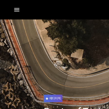
전체
메뉴
에디터픽