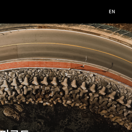
EN
영문
사이트로
이동