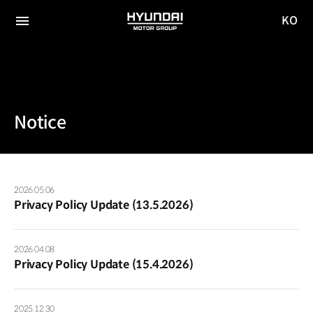
KO
HYUNDAI
국문
MOTOR
전체
사이트
메뉴
GROUP
이동
Notice
공지사항
목록
2026.05.06
-
Privacy Policy Update (13.5.2026)
순서,
제목,
등록
2026.04.08
제공
Privacy Policy Update (15.4.2026)
표
2025.12.30