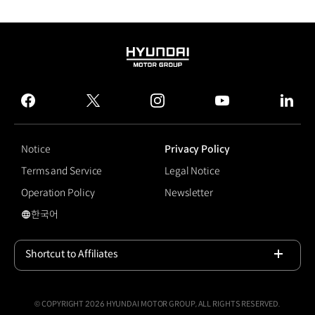
HYUNDAI
MOTOR
GROUP
facebook
twitter
instagram
youtube
linked
Notice
Privacy Policy
Terms and Service
Legal Notice
Operation Policy
Newsletter
한국어
국문 사이트로 이동
Shortcut to Affiliates
Open
© COPYRIGHT 2026 HYUNDAI MOTOR GROUP, ALL RIGHTS RESERVED.