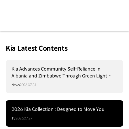
Kia Latest Contents
Kia Advances Community Self-Reliance in
Albania and Zimbabwe Through Green Light
Project
News
2026.07.31
2026 Kia Collection : Designed to Move You
TV
2026.07.27