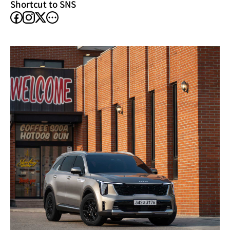
Shortcut to SNS
facebook
instagram
other
X
SNS