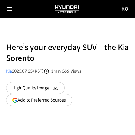
KO
HYUNDAI
국문
MOTOR
전체
사이트
메뉴
GROUP
이동
Here’s your everyday SUV – the Kia
Sorento
Kia
2025.07.25 (KST)
1min
666
Views
분량
조회수
High Quality Image
다운로드
(opens
Add to Preferred Sources
in
a
new
window)