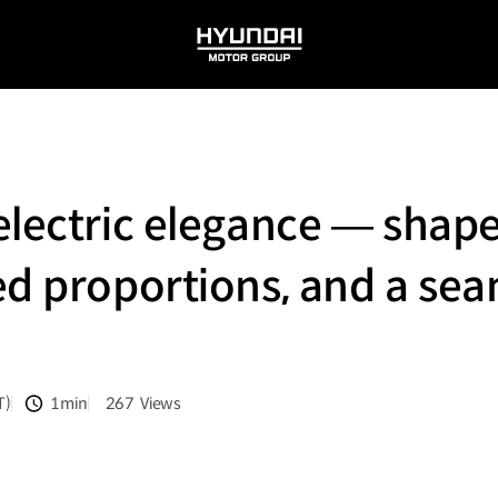
HYUNDAI
MOTOR
GROUP
electric elegance — shape
ed proportions, and a sea
T)
1min
267
Views
분량
조회수