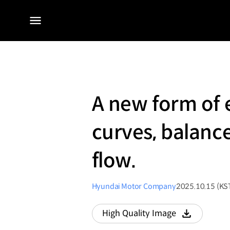
전체
메뉴
A new form of 
curves, balanc
flow.
Hyundai Motor Company
2025.10.15 (KS
High Quality Image
다운로드