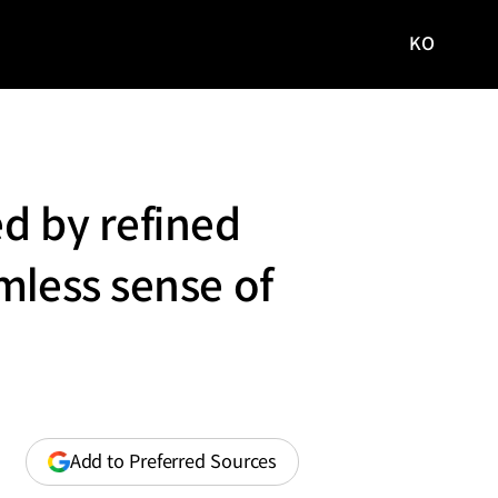
KO
국문
사이트로
이동
d by refined
mless sense of
(opens
Add to Preferred Sources
in