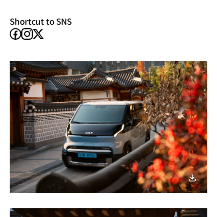
window)
Shortcut to SNS
facebook
instagram
X
이미지
다운로