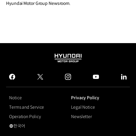
Hyundai Motor Group Newsroom.
HYUNDAI
MOTOR
GROUP
facebook
twitter
instagram
youtube
linked
Notice
Privacy Policy
Terms and Service
Legal Notice
Operation Policy
Newsletter
한국어
국문 사이트로 이동