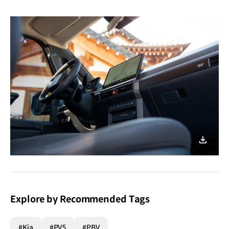
이미지
다운로
Explore by Recommended Tags
#Kia
#PV5
#PBV