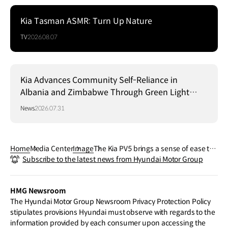
Kia Tasman ASMR: Turn Up Nature
TV
2026.08.07
Kia Advances Community Self-Reliance in
Albania and Zimbabwe Through Green Light
Project
News
2026.07.31
Home
Media Center
Image
The Kia PV5 brings a sense of ease to
Subscribe to the latest news from Hyundai Motor Group
quiet autumn paths, framed by warm,
shifting colors.
HMG Newsroom
The Hyundai Motor Group Newsroom Privacy Protection Policy
stipulates provisions Hyundai must observe with regards to the
information provided by each consumer upon accessing the