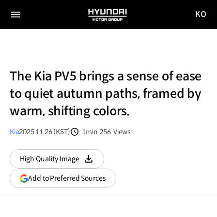
KO
HYUNDAI
국문
MOTOR
전체
사이트
메뉴
GROUP
이동
The Kia PV5 brings a sense of ease
to quiet autumn paths, framed by
warm, shifting colors.
Kia
2025.11.26 (KST)
1min
256
Views
분량
조회수
High Quality Image
다운로드
(opens
Add to Preferred Sources
in
a
new