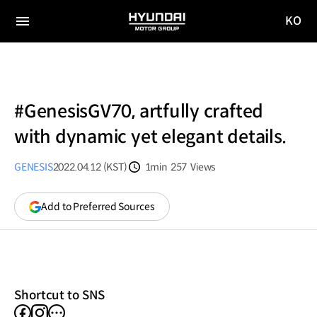
KO
HYUNDAI
국문
MOTOR
전체
사이트
메뉴
GROUP
이동
#GenesisGV70, artfully crafted
with dynamic yet elegant details.
GENESIS
2022.04.12 (KST)
1min
257
Views
분량
조회수
(opens
Add to Preferred Sources
in
a
new
window)
Shortcut to SNS
facebook
instagram
other