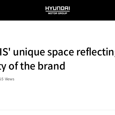
HYUNDAI
MOTOR
GROUP
S' unique space reflectin
ty of the brand
65
Views
회수