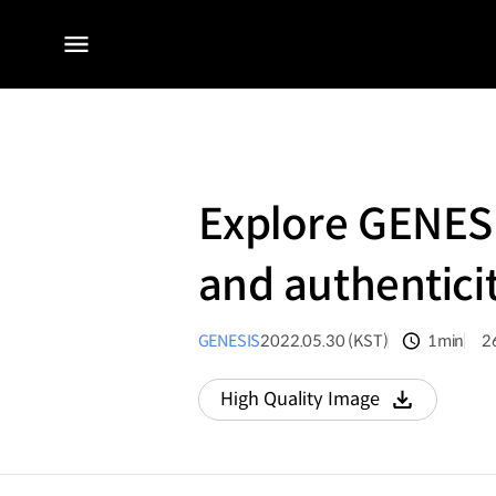
전체
메뉴
Explore GENESI
and authentici
GENESIS
2022.05.30 (KST)
1min
2
분량
조
High Quality Image
다운로드