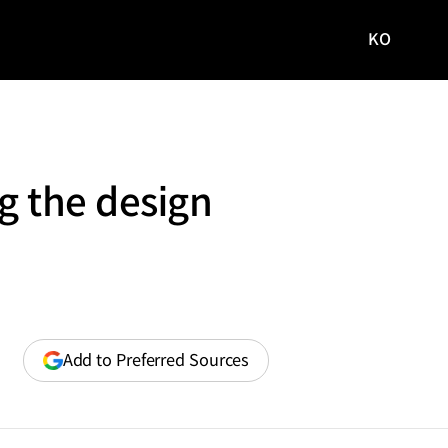
KO
국문
사이트로
이동
g the design
(opens
Add to Preferred Sources
in
a
new