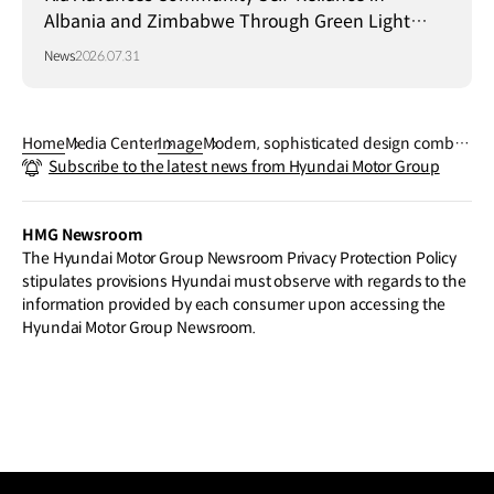
Albania and Zimbabwe Through Green Light
Project
News
2026.07.31
Home
Media Center
Image
Modern, sophisticated design combin
Subscribe to the latest news from Hyundai Motor Group
ed with high-end sensibility
HMG Newsroom
The Hyundai Motor Group Newsroom Privacy Protection Policy
stipulates provisions Hyundai must observe with regards to the
information provided by each consumer upon accessing the
Hyundai Motor Group Newsroom.