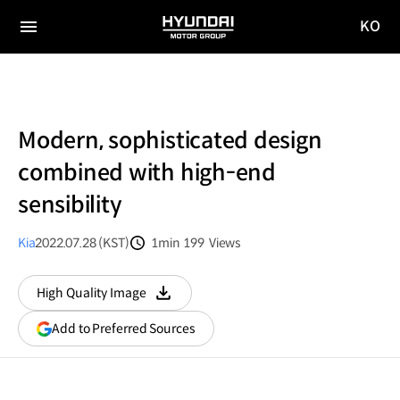
KO
HYUNDAI
국문
MOTOR
전체
사이트
메뉴
GROUP
이동
Modern, sophisticated design
combined with high-end
sensibility
Kia
2022.07.28 (KST)
1min
199
Views
분량
조회수
High Quality Image
다운로드
(opens
Add to Preferred Sources
in
a
new