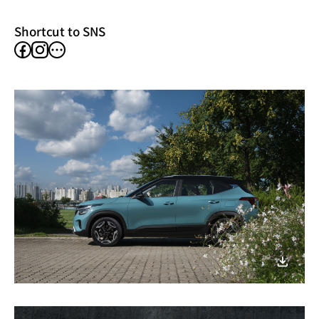
window)
Shortcut to SNS
facebook
instagram
other
SNS
이미지
다운로