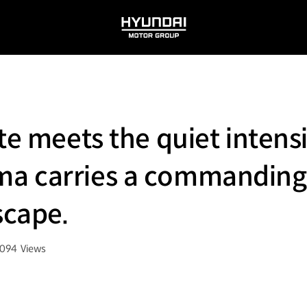
HYUNDAI
MOTOR
GROUP
te meets the quiet intensi
a carries a commanding
scape.
,094
Views
회수