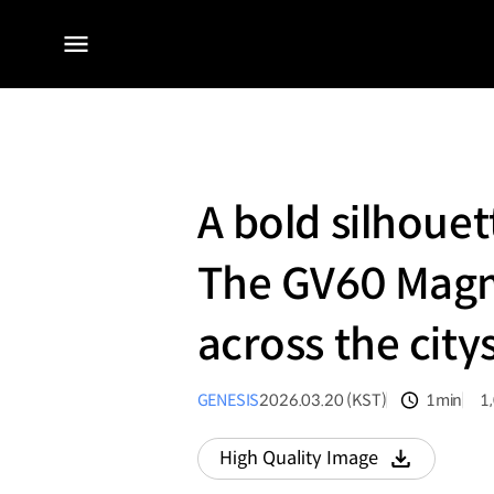
전체
메뉴
A bold silhouet
The GV60 Magm
across the city
GENESIS
2026.03.20 (KST)
1min
1
분량
조
High Quality Image
다운로드