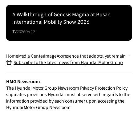
A Walkthrough of Genesis Magma at Busan
Series
International Mobility Show 2026
TV
2026.06.29
Home
Media Center
Image
A presence that adapts, yet remains d
Subscribe to the latest news from Hyundai Motor Group
istinct. The G70 Shooting Brake carries
a distinctive character across every set
ting.
HMG Newsroom
The Hyundai Motor Group Newsroom Privacy Protection Policy
stipulates provisions Hyundai must observe with regards to the
information provided by each consumer upon accessing the
Hyundai Motor Group Newsroom.