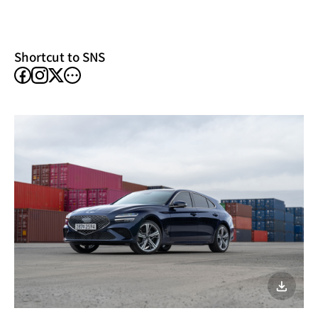
new
window)
Shortcut to SNS
facebook
instagram
other
X
SNS
이미지
다운로