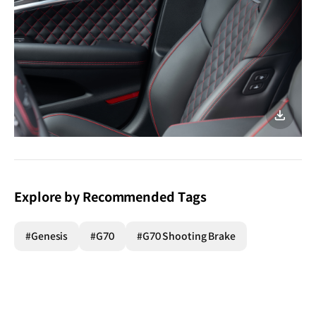
이미지
다운로
Explore by Recommended Tags
#Genesis
#G70
#G70 Shooting Brake