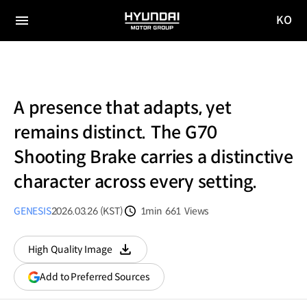
KO
HYUNDAI
국문
MOTOR
전체
사이트
메뉴
GROUP
이동
A presence that adapts, yet
remains distinct. The G70
Shooting Brake carries a distinctive
character across every setting.
GENESIS
2026.03.26 (KST)
1min
661
Views
분량
조회수
High Quality Image
다운로드
(opens
Add to Preferred Sources
in
a