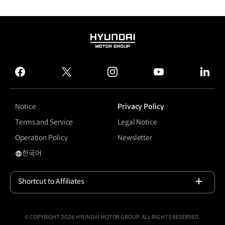
HYUNDAI
MOTOR
GROUP
facebook
twitter
instagram
youtube
linked
Notice
Privacy Policy
Terms and Service
Legal Notice
Operation Policy
Newsletter
한국어
국문 사이트로 이동
Shortcut to Affiliates
Open
© COPYRIGHT 2026 HYUNDAI MOTOR GROUP, ALL RIGHTS RESERVED.