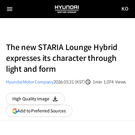
KO
HYUNDAI
국문
MOTOR
전체
사이트
메뉴
GROUP
이동
The new STARIA Lounge Hybrid
expresses its character through
light and form
Hyundai Motor Company
2026.03.31 (KST)
1min
1,074
Views
분량
조회수
High Quality Image
다운로드
(opens
Add to Preferred Sources
in
a
new