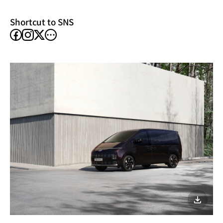
window)
Shortcut to SNS
facebook
instagram
other
X
SNS
이미지
다운로