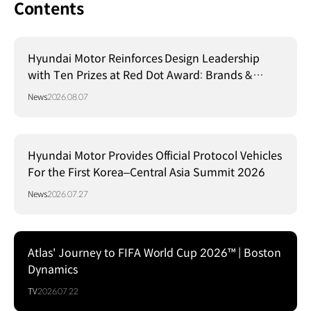
Contents
Hyundai Motor Reinforces Design Leadership
with Ten Prizes at Red Dot Award: Brands &
Communication Design 2026
News
2026.08.07
Hyundai Motor Provides Official Protocol Vehicles
For the First Korea–Central Asia Summit 2026
News
2026.07.27
Atlas' Journey to FIFA World Cup 2026™ | Boston
Dynamics
TV
2026.07.22