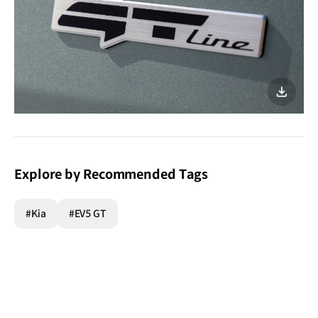
이미지
다운로
Explore by Recommended Tags
#Kia
#EV5 GT