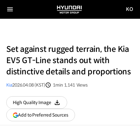
KO
HYUNDAI
국문
MOTOR
전체
사이트
메뉴
GROUP
이동
Set against rugged terrain, the Kia
EV5 GT-Line stands out with
distinctive details and proportions
Kia
2026.04.08 (KST)
1min
1,141
Views
분량
조회수
High Quality Image
다운로드
(opens
Add to Preferred Sources
in
a
new