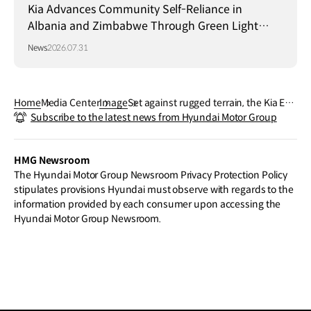
Kia Advances Community Self-Reliance in
Albania and Zimbabwe Through Green Light
Project
News
2026.07.31
Home
Media Center
Image
Set against rugged terrain, the Kia EV5
Subscribe to the latest news from Hyundai Motor Group
GT-Line stands out with distinctive de
tails and proportions
HMG Newsroom
The Hyundai Motor Group Newsroom Privacy Protection Policy
stipulates provisions Hyundai must observe with regards to the
information provided by each consumer upon accessing the
Hyundai Motor Group Newsroom.