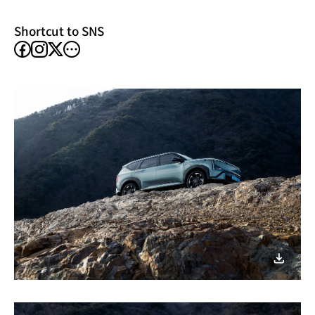
window)
Shortcut to SNS
facebook
instagram
other
X
SNS
이미지
다운로