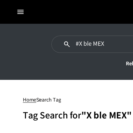
전체
메뉴
Re
#X
ble
MEX
Home
Search Tag
Tag Search for
"X ble MEX"