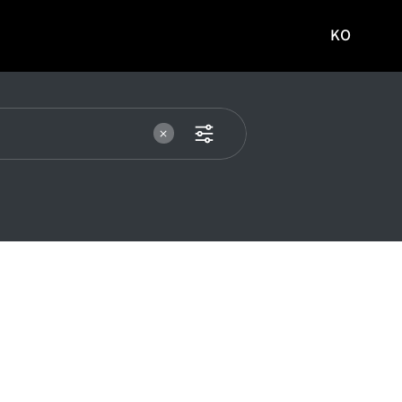
KO
국문
사이트로
이동