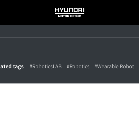
HYUNDAI
MOTOR
GROUP
lated tags
#RoboticsLAB
#Robotics
#Wearable Robot