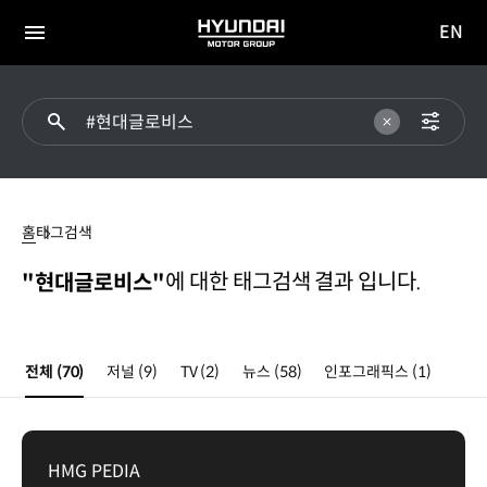
EN
HYUNDAI
영문
MOTOR
전체
사이트
메뉴
GROUP
이동
현대글로비스
홈
태그검색
에 대한 태그검색 결과 입니다.
"현대글로비스"
전체
(70)
저널
(9)
TV
(2)
뉴스
(58)
인포그래픽스
(1)
HMG PEDIA