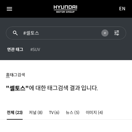
EN
HYUNDAI
영문
MOTOR
전체
사이트
메뉴
GROUP
이동
연관 태그
#SUV
#
셀토스
홈
태그검색
에 대한 태그검색 결과 입니다.
"셀토스"
전체
(23)
저널
(8)
TV
(6)
뉴스
(5)
이미지
(4)