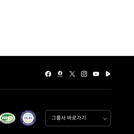
facebook
hmg
twitter
instagram
youtube
naver
journal
tv
facebook
그룹사 바로가기
목록
열기