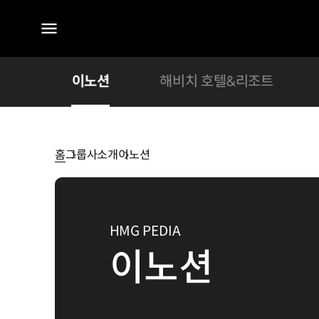
전체
메뉴
로템
이노션
해비치 호텔&리조트
홈
그룹사소개
이노션
이노션
HMG PEDIA
이노션