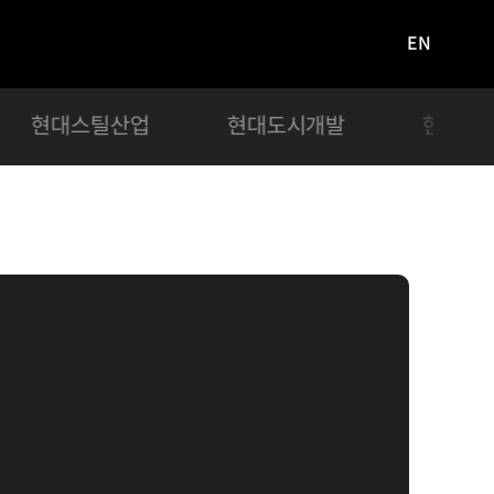
EN
영문
사이트로
이동
현대스틸산업
현대도시개발
현대서