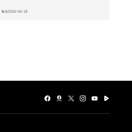
뉴스
2026-06-18
facebook
hmg
twitter
instagram
youtube
naver
journal
tv
facebook