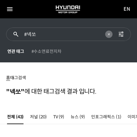
EN
HYUNDAI
영문
MOTOR
전체
사이트
메뉴
GROUP
이동
연관 태그
#수소연료전지차
#
넥쏘
홈
태그검색
에 대한 태그검색 결과 입니다.
"넥쏘"
전체
(43)
저널
(20)
TV
(9)
뉴스
(9)
인포그래픽스
(1)
이미