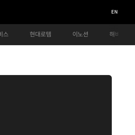
EN
영문
사이트로
이동
비스
현대로템
이노션
해비치 호