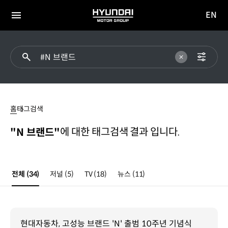
EN
HYUNDAI
영문
MOTOR
전체
사이트
메뉴
GROUP
이동
#N
브랜드
홈
태그검색
에 대한 태그검색 결과 입니다.
"N 브랜드"
전체
(34)
저널
(5)
TV
(18)
뉴스
(11)
현대자동차, 고성능 브랜드 'N' 출범 10주년 기념식