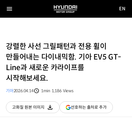
EN
HYUNDAI
영문
MOTOR
전체
사이트
메뉴
GROUP
이동
강렬한 사선 그릴패턴과 전용 휠이
만들어내는 다이내믹함. 기아 EV5 GT-
Line과 새로운 카라이프를
시작해보세요.
기아
2026.04.14
1min
1,186
Views
분량
조회수
(새
선호하는 출처로 추가
고화질 원본 이미지
다운로드
창
열림)