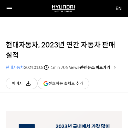
EN
HYUNDAI
영문
MOTOR
전체
사이트
메뉴
GROUP
이동
현대자동차, 2023년 연간 자동차 판매
실적
현대자동차
2024.01.03
1min
706
Views
관련 뉴스 바로가기
분량
조회수
(새
선호하는 출처로 추가
이미지
다운로드
창
열림)