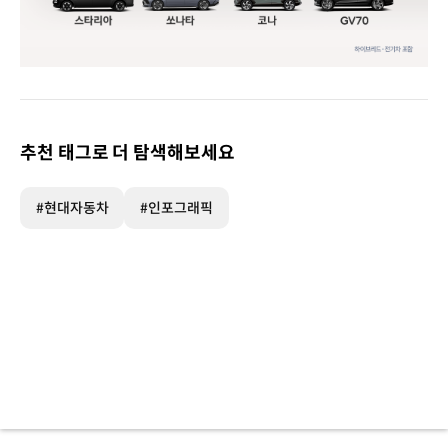
2023년
국내에서
가장
많이
추천 태그로 더 탐색해보세요
판매된
자동차
|
#현대자동차
#인포그래픽
현대차
단위
:
대
그랜저
113,062대
포터
97,675대
아반떼
65,364대
싼타페