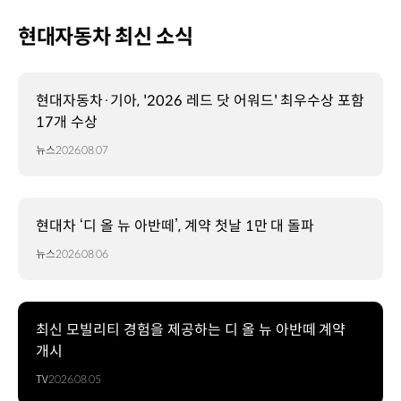
51,343대
캐스퍼
현대자동차 최신 소식
45,451대
투싼
43,744대
G80
현대자동차·기아, '2026 레드 닷 어워드' 최우수상 포함
43,236대
17개 수상
팰리세이드
뉴스
2026.08.07
41,093대
스타리아
39,780대
쏘나타
현대차 ‘디 올 뉴 아반떼’, 계약 첫날 1만 대 돌파
39,641대
코나
뉴스
2026.08.06
34,707대
GV70
34,474대
*
최신 모빌리티 경험을 제공하는 디 올 뉴 아반떼 계약
하이브리드
개시
·
TV
2026.08.05
전기차
포함