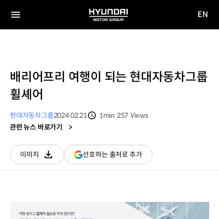
EN
HYUNDAI
영문
MOTOR
전체
사이트
메뉴
GROUP
이동
배리어프리 여행이 되는 현대자동차그룹
휠셰어
현대자동차그룹
2024.02.21
1min
257
Views
분량
조회수
관련 뉴스 바로가기
(새
선호하는 출처로 추가
이미지
다운로드
창
열림)