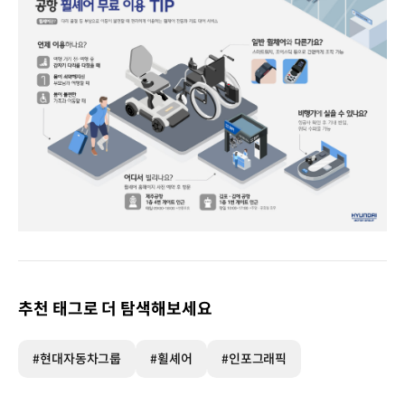
여행
앞두고
갑자기
깁스를
추천 태그로 더 탐색해보세요
하게
됐다면?
공항
#현대자동차그룹
#휠셰어
#인포그래픽
휠셰어
무료