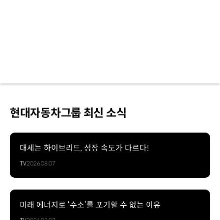
이용
TIP
휠셰어란?
다리
골절
등
부상으로
이동이
불편할
때
편리하게
현대자동차그룹 최신 소식
이용하는
휠체어
전동화
키트
대세는 하이브리드, 성장 속도가 다르다!
대여
TV
2026.08.07
서비스
언제
이용하나요?
여행
미래 에너지로 ‘수소’를 포기할 수 없는 이유
가기
전