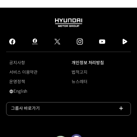
조이스틱
등으로
간편하게
조작
HYUNDAI
가능
MOTOR
비행기에
GROUP
실을
facebook
hmg
twitter
instagram
youtube
naver
수
journal
tv
있나요?
facebook
항공사
공지사항
개인정보 처리방침
확인
서비스 이용약관
법적고지
후
기내
운영정책
뉴스레터
반입,
English
위탁
영문 사이트로 이동
수화물
가능
그룹사 바로가기
어디서
목록
빌리나요?
열기
휠셰어
홈페이지