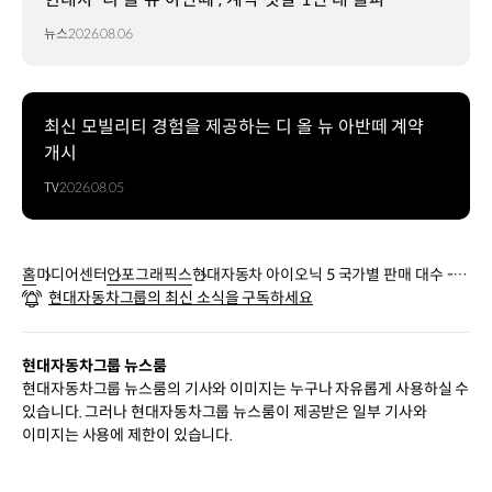
대수:
인도
뉴스
2026.08.06
공장
생산분
대한민국
66,938대
최신 모빌리티 경험을 제공하는 디 올 뉴 아반떼 계약
미국
개시
66,481대
TV
2026.08.05
독일
33,731대
영국
14,426대
홈
미디어센터
인포그래픽스
현대자동차 아이오닉 5 국가별 판매 대수 -
캐나다
현대자동차그룹의 최신 소식을 구독하세요
인포그래픽
11,526대
노르웨이
10,462대
현대자동차그룹 뉴스룸
인도네시아
현대자동차그룹 뉴스룸의 기사와 이미지는 누구나 자유롭게 사용하실 수
9,307대
있습니다. 그러나 현대자동차그룹 뉴스룸이 제공받은 일부 기사와
네덜란드
이미지는 사용에 제한이 있습니다.
6,284대
프랑스
5,742대