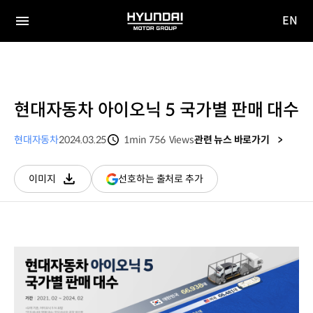
EN
HYUNDAI
영문
MOTOR
전체
사이트
메뉴
GROUP
이동
현대자동차 아이오닉 5 국가별 판매 대수
현대자동차
2024.03.25
1min
756
Views
관련 뉴스 바로가기
분량
조회수
(새
선호하는 출처로 추가
이미지
다운로드
창
열림)