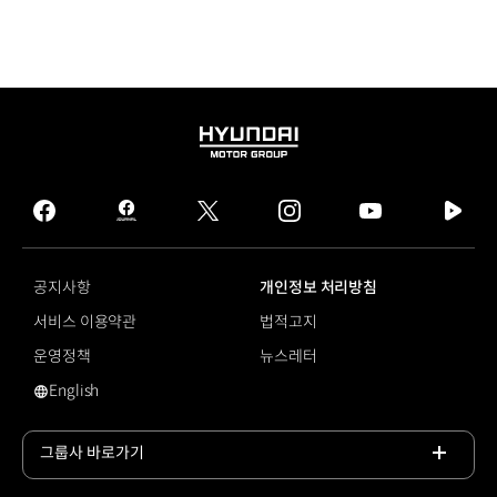
이스라엘
5,104대
스위스
4,301대
오스트리아
3,213대
HYUNDAI
덴마트
MOTOR
3,208대
GROUP
벨기에
facebook
hmg
twitter
instagram
youtube
naver
3,160대
journal
tv
아일랜드
facebook
3,150대
공지사항
개인정보 처리방침
스웨덴
서비스 이용약관
법적고지
3,099대
핀란드
운영정책
뉴스레터
2,574대
English
호주
영문 사이트로 이동
1,826대
스페인
그룹사 바로가기
1,660대
인도
목록