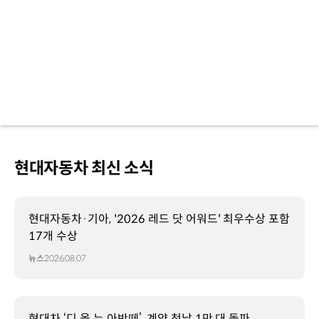
02
~
2024.
02
*
도매
기준,
아이오닉
5
N
포함
현대자동차 최신 소식
*
인도네시아
판매
대수:
현대자동차·기아, '2026 레드 닷 어워드' 최우수상 포함
인도네시아
17개 수상
공장
뉴스
2026.08.07
생산분
*
인도
판매
현대차 ‘디 올 뉴 아반떼’, 계약 첫날 1만 대 돌파