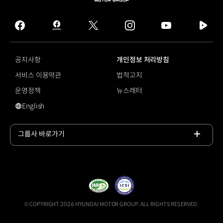
페어런츠
MOTOR
매거진
GROUP
>
facebook
hmg
twitter
instagram
youtube
naver
최고의
journal
tv
가족차
facebook
어워드
공지사항
개인정보 처리방침
가족을
서비스 이용약관
법적고지
위한
최고의
운영정책
뉴스레터
3열
English
전기
영문 사이트로 이동
SUV
<
그룹사 바로가기
켈리블루북
목록
>
열기
베스트
바이
어워드
최고의
3열
© COPYRIGHT 2026 HYUNDAI MOTOR GROUP, ALL RIGHTS RESERVED.
전기차