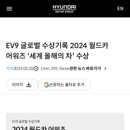
EN
HYUNDAI
영문
MOTOR
전체
사이트
메뉴
GROUP
이동
EV9 글로벌 수상기록 2024 월드카
어워즈 '세계 올해의 차' 수상
기아
2024.03.28
1min
293
Views
관련 뉴스 바로가기
분량
조회수
(새
선호하는 출처로 추가
이미지
다운로드
창
열림)