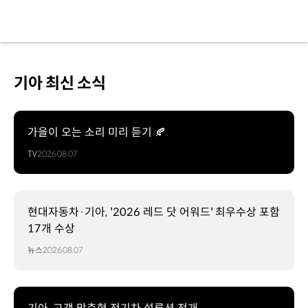
올해의
차
2024
-
미국
북미
기아 최신 소식
올해의
차
올해의
SUV
가을이 오는 소리 미리 듣기 🍂
<
TV
2026.08.07
뉴스위크
>
세계
자동차산업의
현대자동차·기아, '2026 레드 닷 어워드' 최우수상 포함
위대한
17개 수상
파괴적
혁신가들
뉴스
2026.08.07
올해의
연구개발
부문
<