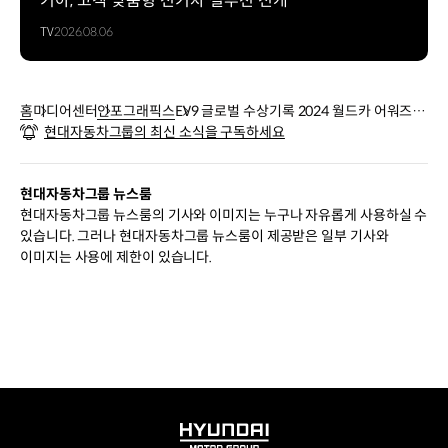
기아, 고객 맞춤형 전기차 설루션 전개
카앤드라이버
TV
2026.08.06
>
최고의
SUV
2024&2025
홈
미디어센터
인포그래픽스
EV9 글로벌 수상기록 2024 월드카 어워즈
전기차
현대자동차그룹의 최신 소식을 구독하세요
'세계 올해의 차' 수상 - 인포그래픽
부문
2위
베스트
현대자동차그룹 뉴스룸
10
현대자동차그룹 뉴스룸의 기사와 이미지는 누구나 자유롭게 사용하실 수
트럭
있습니다. 그러나 현대자동차그룹 뉴스룸이 제공받은 일부 기사와
&SUV
이미지는 사용에 제한이 있습니다.
<
모터워크
>
드라이버스
초이스
어워드
최고의
전기차
<
HYUNDAI