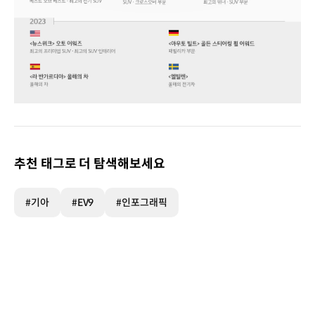
EV9
글로벌
수상기록
2024
추천 태그로 더 탐색해보세요
월드카
어워즈
‘세계
#기아
#EV9
#인포그래픽
올해의
차’
수상
2024
월드카
어워즈
세계