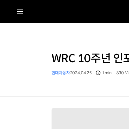
전체
메뉴
WRC 10주년 인
현대자동차
2024.04.25
1min
830
V
분량
조회수