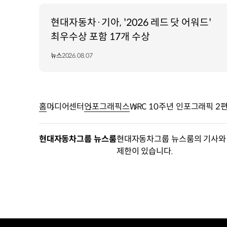
WRC
참여용
현대자동차·기아, '2026 레드 닷 어워드'
모델
최우수상 포함 17개 수상
i20
WRC
뉴스
2026.08.07
및
N
로고
최종
홈
미디어센터
인포그래픽스
WRC 10주년 인포그래픽 2편 
공개
2014
독일
현대자동차그룹 뉴스룸
현대자동차그룹 뉴스룸의 기사와 
랠리에서
제한이 있습니다.
첫
우승
제조사
부문
4위
기록