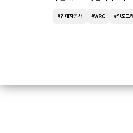
in
WRC
Hyundai
#현대자동차
#WRC
#인포그
N
2014
-
2024
2012
현대자동차
고성능
브랜드
N
탄생
파리모터쇼에서
i20
WRC
콘셉트카
공개
2013