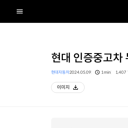
전체
메뉴
현대 인증중고차
현대자동차
2024.05.09
1min
1,407
분량
조회수
이미지
다운로드