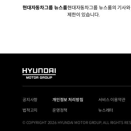
29.7%
-
현대자동차그룹 뉴스룸
현대자동차그룹 뉴스룸의 기사와 
판매
제한이 있습니다.
TOP
5
차종
차명
판매
금액대
(만원)
그랜저
HYUNDAI
승용
MOTOR
1,930
GROUP
~
5,415
공지사항
개인정보 처리방침
서비스 이용약관
싼타페
법적고지
운영정책
뉴스레터
SUV
2,020
© COPYRIGHT 2026 HYUNDAI MOTOR GROUP, ALL RIGHTS RE
~