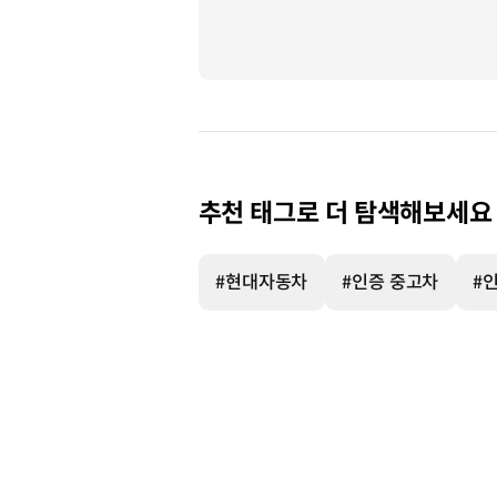
현대
인증중고차
누적
판매
정보
추천 태그로 더 탐색해보세요
*23.10.24
~
24.4.30
#현대자동차
#인증 중고차
#
기준
-
판매
비중
스타리아
0.3%
아이오닉
5