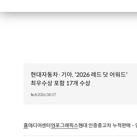
0.6%
베뉴
2.8%
캐스퍼
3.1%
투싼
6.4%
코나
6.9%
아반떼
현대자동차·기아, '2026 레드 닷 어워드'
9.8%
최우수상 포함 17개 수상
쏘나타
12.7%
뉴스
2026.08.07
팰리세이드
13.2%
싼타페
14.5%
홈
미디어센터
인포그래픽스
현대 인증중고차 누적판매 -
그랜저