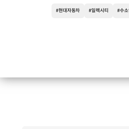
*FCEV
:
#현대자동차
#일렉시티
#수
Fuel
Cell
Electric
Vehicle
(수소연료전지
자동차)
550
km
1회
충전
시
최대
주행
가능
거리
78.4
kWh