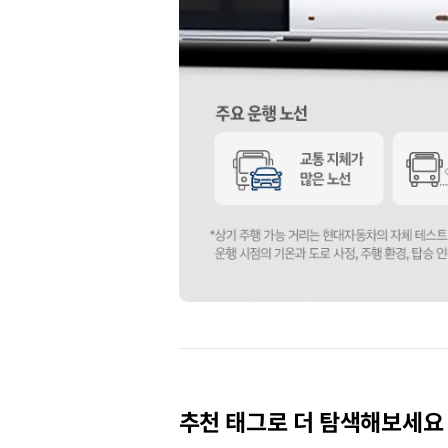
시내를
달리는
수소전기버스
현대차
일렉시티
추천 태그로 더 탐색해보세요
FCEV