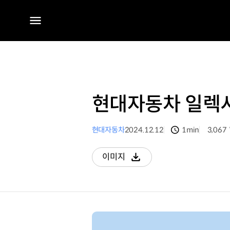
전체
메뉴
현대자동차 일렉시
현대자동차
2024.12.12
1min
3,067
분량
조회수
이미지
다운로드