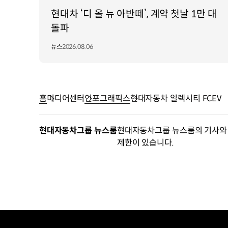
고출력
현대차 ‘디 올 뉴 아반떼’, 계약 첫날 1만 대
배터리
돌파
생산된
전기
뉴스
2026.08.06
저장
및
주행
시
홈
미디어센터
인포그래픽스
현대자동차 일렉시티 FCEV
보조
역할
875ℓ
현대자동차그룹 뉴스룸
현대자동차그룹 뉴스룸의 기사와 
수소
제한이 있습니다.
탱크
충전한
수소를
저장해
연료전지에
공급