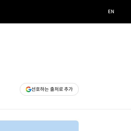
EN
영문
사이트로
이동
(새
선호하는 출처로 추가
창
열림)