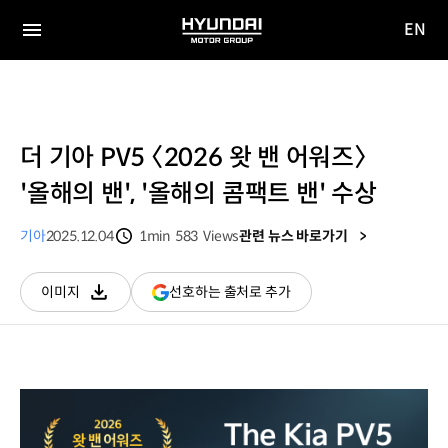
EN
HYUNDAI
영문
MOTOR
전체
사이트
메뉴
GROUP
이동
더 기아 PV5 〈2026 왓 밴 어워즈〉
'올해의 밴', '올해의 콤팩트 밴' 수상
기아
2025.12.04
1min
583
Views
관련 뉴스 바로가기
분량
조회수
(새
선호하는 출처로 추가
이미지
다운로드
창
열림)