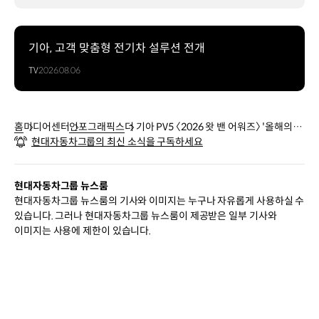
밴
2026
탑기어
기아, 고객 맞춤형 전기차 설루션 전개
어워즈
TV
2026.08.06
올해의
패밀리카
PBV
전용
홈
미디어센터
인포그래픽스
더 기아 PV5 〈2026 왓 밴 어워즈〉 '올해의
전동화
현대자동차그룹의 최신 소식을 구독하세요
밴', '올해의 콤팩트 밴' 수상
플랫폼
‘E-
GMP.S’
현대자동차그룹 뉴스룸
기반
현대자동차그룹 뉴스룸의 기사와 이미지는 누구나 자유롭게 사용하실 수
기아
있습니다. 그러나 현대자동차그룹 뉴스룸이 제공받은 일부 기사와
최초의
이미지는 사용에 제한이 있습니다.
전동화
전용
PBV
모델
PV5를
시작으로