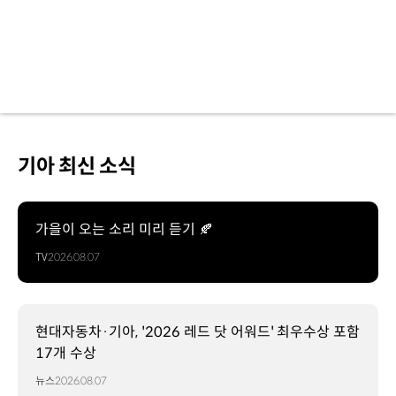
밴
어워즈
(What
Van?
Awards)
영국
경상용차
시장에서
최고의
기아 최신 소식
브랜드,
차량,
기업을
선정하는
가을이 오는 소리 미리 듣기 🍂
시상식
TV
2026.08.07
2026
International
Van
of
현대자동차·기아, '2026 레드 닷 어워드' 최우수상 포함
the
17개 수상
Year
세계
뉴스
2026.08.07
올해의