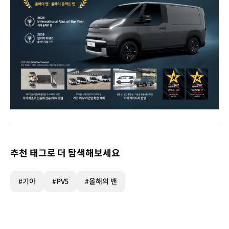
2026
왓
밴
어워즈
추천 태그로 더 탐색해보세요
올해의
밴
·
#기아
#PV5
#올해의 밴
올해의
콤팩트
밴
왓