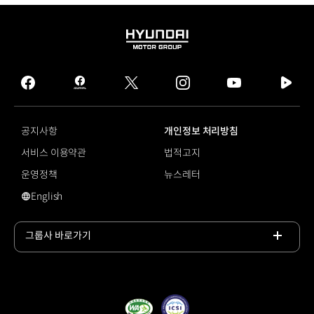
PV7,
PV9
등
HYUNDAI
기아
MOTOR
PBV
GROUP
라인업
facebook
hmg
twitter
instagram
youtube
naver
확장
journal
tv
계획
facebook
실용성
공지사항
개인정보 처리방침
·
서비스 이용약관
법적고지
공간활용성
·
운영정책
뉴스레터
기능성
English
등을
영문 사이트로 이동
강조해
온
그룹사 바로가기
기아
목록
헤리티지
열기
반영