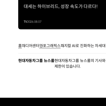
적외선
대세는 하이브리드, 성장 속도가 다르다!
카메라
시스템
2.
TV
2026.08.07
6X6
인휠모터
시스템
·
홈
미디어센터
인포그래픽스
피지컬 AI로 진화하는 차세
구동
·
제동
현대자동차그룹 뉴스룸
현대자동차그룹 뉴스룸의 기사와 
·
제한이 있습니다.
조향
기능을
하나의
휠
단위에
통합