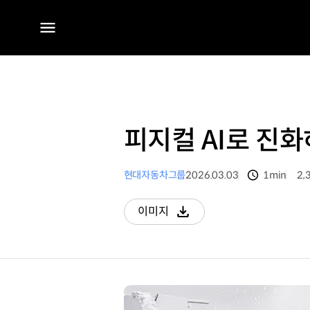
전체
메뉴
피지컬 AI로 진
현대자동차그룹
2026.03.03
1min
2,
분량
조
이미지
다운로드