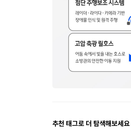
피지컬
AI로
진화하는
차세대
화재
추천 태그로 더 탐색해보세요
대응