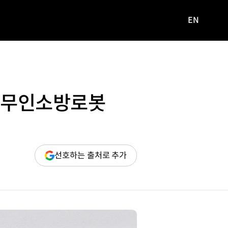
EN
영문
사이트로
이동
폼 무인소방로봇
(새
선호하는 출처로 추가
창
열림)