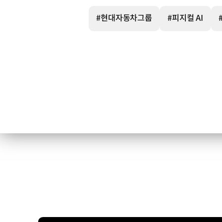
플랫폼
무인소방로봇
#현대자동차그룹
#피지컬 AI
1.
AI
시야
개선
카메라
화재
현장
정보를
실시간
전달하기
위해
시야
개선
SW를
탑재한
AI
기반