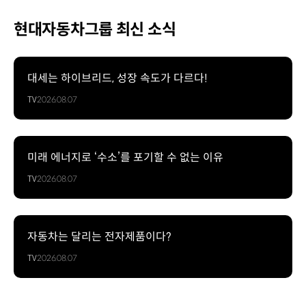
·
배수
현대자동차그룹 최신 소식
시스템
:
급수
스테이션
대세는 하이브리드, 성장 속도가 다르다!
·
TV
2026.08.07
전동
밸브
제어를
활용한
미래 에너지로 ‘수소’를 포기할 수 없는 이유
완전
무인
TV
2026.08.07
관수
사이클
DAL-
e
자동차는 달리는 전자제품이다?
Gardener
TV
2026.08.07
Planning
System
: