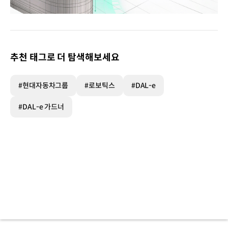
달이
가드너
DAL-
e
추천 태그로 더 탐색해보세요
Gardener
3D
비전
#현대자동차그룹
#로보틱스
#DAL-e
인식과
6축
#DAL-e 가드너
다관절
제어를
통한
정밀
조경
관리
로봇
인프라
연동
자동
급