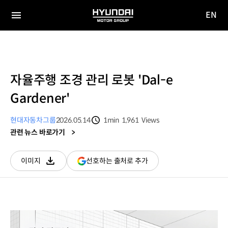
EN
HYUNDAI
영문
MOTOR
전체
사이트
메뉴
GROUP
이동
자율주행 조경 관리 로봇 'Dal-e
Gardener'
현대자동차그룹
2026.05.14
1min
1,961
Views
분량
조회수
관련 뉴스 바로가기
(새
선호하는 출처로 추가
이미지
다운로드
창
열림)