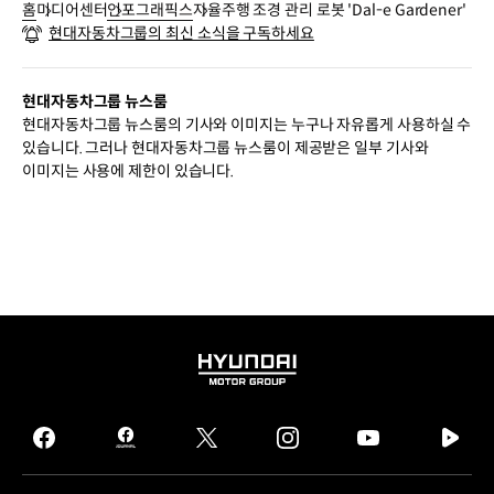
로봇
홈
미디어센터
인포그래픽스
자율주행 조경 관리 로봇 'Dal-e Gardener'
관제
현대자동차그룹의 최신 소식을 구독하세요
시스템과
연결된
달이
현대자동차그룹 뉴스룸
가드너
현대자동차그룹 뉴스룸의 기사와 이미지는 누구나 자유롭게 사용하실 수
전용
있습니다. 그러나 현대자동차그룹 뉴스룸이 제공받은 일부 기사와
운영
이미지는 사용에 제한이 있습니다.
시스템
3D
Spatial
Recognition
:
AI
뎁스
카메라
인식으로
HYUNDAI
화단
MOTOR
·
GROUP
식물의
facebook
hmg
twitter
instagram
youtube
naver
정확한
journal
tv
관수