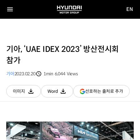
EN
HYUNDAI
영문
MOTOR
전체
사이트
메뉴
GROUP
이동
기아, ‘UAE IDEX 2023’ 방산전시회
참가
기아
2023.02.20
1min
6,044
Views
분량
조회수
(새
선호하는 출처로 추가
이미지
Word
다운로드
다운로드
창
열림)