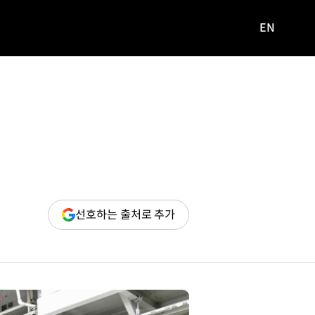
EN
영문
사이트로
이동
(새
선호하는 출처로 추가
창
열림)