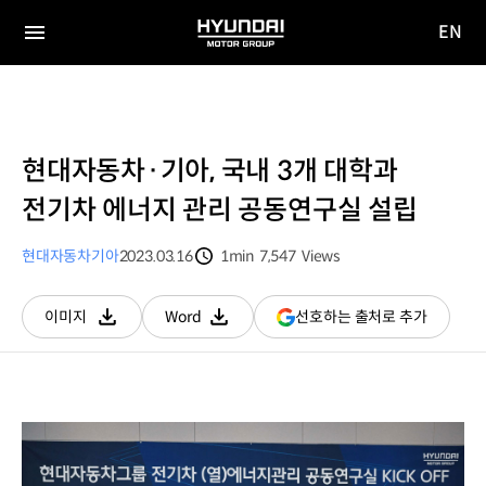
EN
HYUNDAI
영문
MOTOR
전체
사이트
메뉴
GROUP
이동
현대자동차·기아, 국내 3개 대학과
전기차 에너지 관리 공동연구실 설립
현대자동차
기아
2023.03.16
1min
7,547
Views
분량
조회수
(새
선호하는 출처로 추가
이미지
Word
다운로드
다운로드
창
열림)