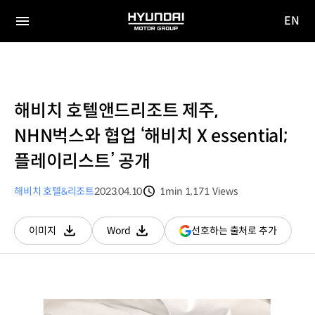
EN
HYUNDAI
영문
MOTOR
전체
사이트
메뉴
GROUP
이동
해비치 호텔앤드리조트 제주,
NHN벅스와 협업 ‘해비치 X essential;
플레이리스트’ 공개
해비치 호텔&리조트
2023.04.10
1min
1,171
Views
분량
조회수
(새
선호하는 출처로 추가
이미지
Word
다운로드
다운로드
창
열림)