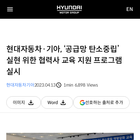
EN
HYUNDAI
영문
MOTOR
전체
사이트
메뉴
GROUP
이동
현대자동차·기아, ‘공급망 탄소중립’
실현 위한 협력사 교육 지원 프로그램
실시
현대자동차
기아
2023.04.13
1min
6,898
Views
분량
조회수
(새
선호하는 출처로 추가
이미지
Word
다운로드
다운로드
창
열림)