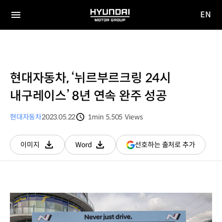
EN
HYUNDAI
영문
MOTOR
전체
사이트
메뉴
GROUP
이동
현대자동차, ‘뉘르부르크링 24시
내구레이스’ 8년 연속 완주 성공
현대자동차
2023.05.22
1min
5,505
Views
분량
조회수
(새
선호하는 출처로 추가
이미지
Word
다운로드
다운로드
창
열림)