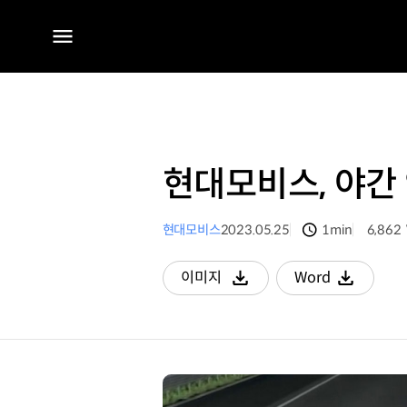
전체
메뉴
현대모비스, 야간
현대모비스
2023.05.25
1min
6,862
분량
조회수
이미지
Word
다운로드
다운로드