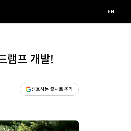
EN
영문
사이트로
이동
드램프 개발!
(새
선호하는 출처로 추가
창
열림)