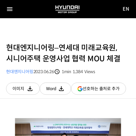
EN
HYUNDAI
영문
MOTOR
전체
사이트
메뉴
GROUP
이동
현대엔지니어링–연세대 미래교육원,
시니어주택 운영사업 협력 MOU 체결
현대엔지니어링
2023.06.26
1min
1,384
Views
분량
조회수
(새
선호하는 출처로 추가
이미지
Word
다운로드
다운로드
창
열림)