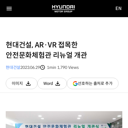
EN
HYUNDAI
영문
MOTOR
전체
사이트
메뉴
GROUP
이동
현대건설, AR·VR 접목한
안전문화체험관 리뉴얼 개관
현대건설
2023.06.29
1min
1,790
Views
분량
조회수
(새
선호하는 출처로 추가
이미지
Word
다운로드
다운로드
창
열림)