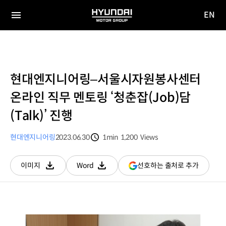
EN
HYUNDAI
영문
MOTOR
전체
사이트
메뉴
GROUP
이동
현대엔지니어링–서울시자원봉사센터
온라인 직무 멘토링 ‘청춘잡(Job)담
(Talk)’ 진행
현대엔지니어링
2023.06.30
1min
1,200
Views
분량
조회수
(새
선호하는 출처로 추가
이미지
Word
다운로드
다운로드
창
열림)