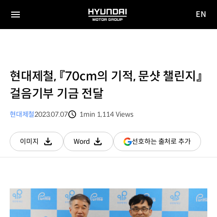
EN
HYUNDAI
영문
MOTOR
전체
사이트
메뉴
GROUP
이동
현대제철, 『70cm의 기적, 문샷 챌린지』
걸음기부 기금 전달
현대제철
2023.07.07
1min
1,114
Views
분량
조회수
(새
선호하는 출처로 추가
이미지
Word
다운로드
다운로드
창
열림)