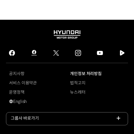
HYUNDAI
MOTOR
GROUP
facebook
hmg
twitter
instagram
youtube
naver
journal
tv
facebook
공지사항
개인정보 처리방침
서비스 이용약관
법적고지
운영정책
뉴스레터
English
영문 사이트로 이동
그룹사 바로가기
목록
열기